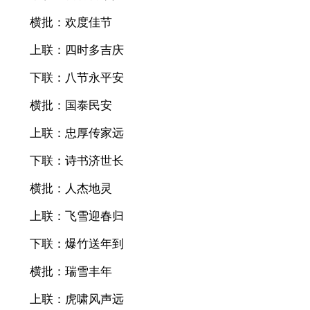
横批：欢度佳节
上联：四时多吉庆
下联：八节永平安
横批：国泰民安
上联：忠厚传家远
下联：诗书济世长
横批：人杰地灵
上联：飞雪迎春归
下联：爆竹送年到
横批：瑞雪丰年
上联：虎啸风声远