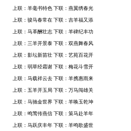
上联：羊毫书特色 下联：燕翼绣春光
上联：骏马春常在 下联：吉羊福又添
上联：马革酬壮志 下联：羊碑纪丰功
上联：三羊开景泰 下联：双燕舞春风
上联：影坛新苗壮 下联：艺苑百花开
上联：弱草经霜谢 下联：梅花斗雪开
上联：马载祥云去 下联：羊携惠雨来
上联：五羊开玉局 下联：万马闯雄关
上联：马驰金世界 下联：羊唤玉乾坤
上联：鸣莺传燕信 下联：策马赴羊年
上联：马跃庆丰年 下联：羊鸣歌盛世