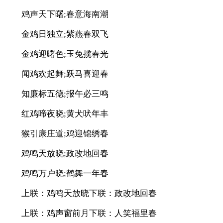
鸡声天下曙;春意海南潮
金鸡日独立;紫燕春双飞
金鸡迎曙色;玉兔揽春光
闻鸡欢起舞;跃马喜迎春
知廉标五德;报午必三鸣
红鸡啼夜晓;黄犬吠年丰
猴引康庄道;鸡迎锦绣春
鸡鸣天放晓;政改地回春
鸡鸣万户晓;鹤舞一年春
上联：鸡鸣天放晓下联：政改地回春
上联：鸡声窗前月下联：人笑福里春