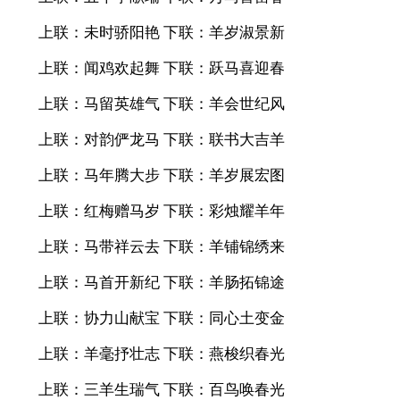
上联：未时骄阳艳 下联：羊岁淑景新
上联：闻鸡欢起舞 下联：跃马喜迎春
上联：马留英雄气 下联：羊会世纪风
上联：对韵俨龙马 下联：联书大吉羊
上联：马年腾大步 下联：羊岁展宏图
上联：红梅赠马岁 下联：彩烛耀羊年
上联：马带祥云去 下联：羊铺锦绣来
上联：马首开新纪 下联：羊肠拓锦途
上联：协力山献宝 下联：同心土变金
上联：羊毫抒壮志 下联：燕梭织春光
上联：三羊生瑞气 下联：百鸟唤春光