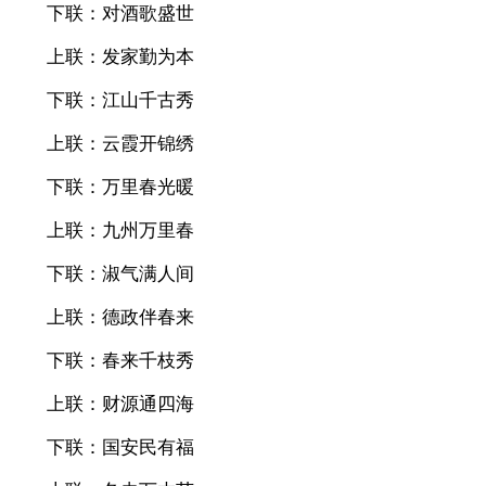
下联：对酒歌盛世
上联：发家勤为本
下联：江山千古秀
上联：云霞开锦绣
下联：万里春光暖
上联：九州万里春
下联：淑气满人间
上联：德政伴春来
下联：春来千枝秀
上联：财源通四海
下联：国安民有福