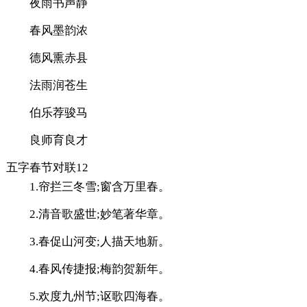
夜雨书声静
春风墨韵浓
德风熏赤县
法雨润苍生
伯乐荐骏马
良师育良才
五字春节对联12
1.帘拦三冬雪;窗含万里春。
2.清音歌盛世;妙笔著华章。
3.春促山河变;人描天地新。
4.春风传捷报;梅韵贺新年。
5.欢度九州节;讴歌四海春。