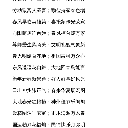
劳动致富人添喜；勤俭持家春色增
春风早临英雄第；喜报频传光荣家
向阳商店连百姓；春风柜台暖万家
尊师爱生风尚美；文明礼貌气象新
春光明媚百花地；祖国富强万众心
东风送暖花自舞；大地回春鸟能言
新年新春新景色；好人好事好风光
日出神州张正气；春来华夏展宏图
大地春光红艳艳；神州佳节乐陶陶
励精图治千家富；正本清源万木春
国运勃兴花益灿；民情快乐月弥明