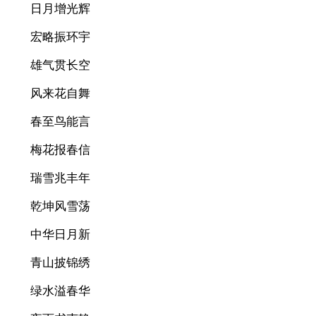
日月增光辉
宏略振环宇
雄气贯长空
风来花自舞
春至鸟能言
梅花报春信
瑞雪兆丰年
乾坤风雪荡
中华日月新
青山披锦绣
绿水溢春华