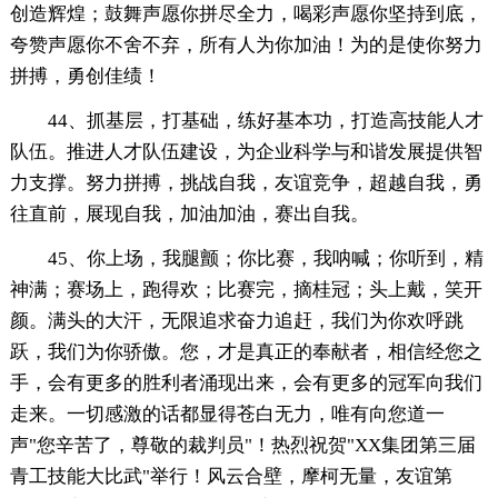
创造辉煌；鼓舞声愿你拼尽全力，喝彩声愿你坚持到底，
夸赞声愿你不舍不弃，所有人为你加油！为的是使你努力
拼搏，勇创佳绩！
44、抓基层，打基础，练好基本功，打造高技能人才
队伍。推进人才队伍建设，为企业科学与和谐发展提供智
力支撑。努力拼搏，挑战自我，友谊竞争，超越自我，勇
往直前，展现自我，加油加油，赛出自我。
45、你上场，我腿颤；你比赛，我呐喊；你听到，精
神满；赛场上，跑得欢；比赛完，摘桂冠；头上戴，笑开
颜。满头的大汗，无限追求奋力追赶，我们为你欢呼跳
跃，我们为你骄傲。您，才是真正的奉献者，相信经您之
手，会有更多的胜利者涌现出来，会有更多的冠军向我们
走来。一切感激的话都显得苍白无力，唯有向您道一
声"您辛苦了，尊敬的裁判员"！热烈祝贺"XX集团第三届
青工技能大比武"举行！风云合壁，摩柯无量，友谊第