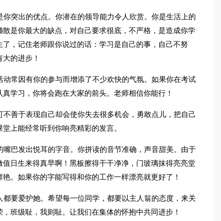
是你突出的优点。你潜在的领导能力令人欣赏。你是生活上的
懒散是你最大的缺点，对自己要求很底，不严格，是造成你学
生了，记住老师跟你说过的话：学习是自己的事，自己不努
有大的进步！
活动常因有你的参与而增添了不少欢快的气氛。如果你在考试
认真学习，你将会跑在大家的前头。老师相信你能行！
可不善于表现自己却会使你失去很多机会，勇敢点儿，把自己
课堂上能经常听到你响亮精彩的发言。
的嘴巴发出悦耳的字音。你拼读的音节准确，声音甜美。由于
做值日生来得真早啊！黑板擦得干干净净，门玻璃抹得亮亮堂
鲜艳。如果你的字能写得和你的工作一样漂亮就更好了！
人都要爱护她。希望每一位同学，都要以主人翁的态度，来关
荣，班级耻，我则耻。让我们在集体的怀抱中共同进步！