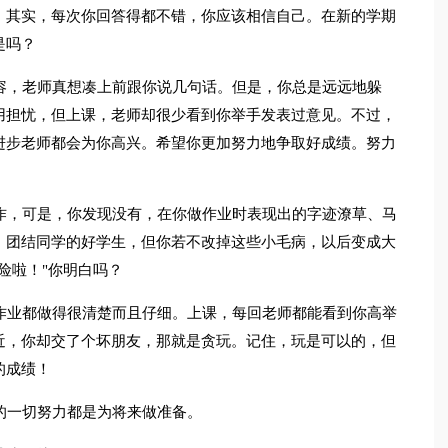
。其实，每次你回答得都不错，你应该相信自己。在新的学期
是吗？
容，老师真想凑上前跟你说几句话。但是，你总是远远地躲
用担忧，但上课，老师却很少看到你举手发表过意见。不过，
进步老师都会为你高兴。希望你更加努力地争取好成绩。努力
作，可是，你发现没有，在你做作业时表现出的字迹潦草、马
、团结同学的好学生，但你若不改掉这些小毛病，以后变成大
险啦！"你明白吗？
作业都做得很清楚而且仔细。上课，每回老师都能看到你高举
近，你却交了个坏朋友，那就是贪玩。记住，玩是可以的，但
的成绩！
的一切努力都是为将来做准备。