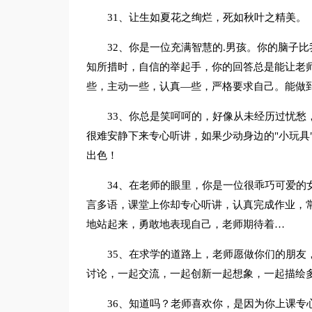
31、让生如夏花之绚烂，死如秋叶之精美。
32、你是一位充满智慧的.男孩。你的脑子
知所措时，自信的举起手，你的回答总是能让老
些，主动一些，认真—些，严格要求自己。能做
33、你总是笑呵呵的，好像从未经历过忧愁
很难安静下来专心听讲，如果少动身边的"小玩具
出色！
34、在老师的眼里，你是一位很乖巧可爱的
言多语，课堂上你却专心听讲，认真完成作业，
地站起来，勇敢地表现自己，老师期待着…
35、在求学的道路上，老师愿做你们的朋友
讨论，一起交流，一起创新一起想象，一起描绘
36、知道吗？老师喜欢你，是因为你上课专