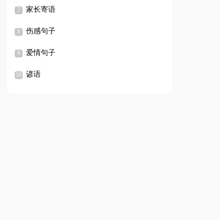
家长寄语
伤感句子
爱情句子
谚语