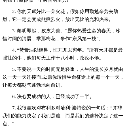
的孩子!愿你做一个时间的主人!
2. 你的天赋好比一朵火花，假如你用勤勉辛劳去助
燃，它一定会变成熊熊烈火，放出无比的光和热来。
3. 黎明即起，孜孜为善。”愿你热爱生命的春天，珍
惜时间的清晨，学那梅花，争作“东风第一枝”。
4. “焚膏油以继晷，恒兀兀以穷年。”所有天才都是最
强壮的牛，他们每天工作十八小时，孜孜不倦。
5. 不要说一天的时间无足轻重，人生的漫长岁月就由
这一天一天连接而成;愿你珍惜生命征途上的每一个一天，
让每天都朝气蓬勃地向前进。
6. 决心要成功的人，已经成功了一半。
7. 我很喜欢邓布利多对哈利·波特说的一句话：“并非
我们的能力决定了我们是谁，而是我们的选择决定了这一
点。”