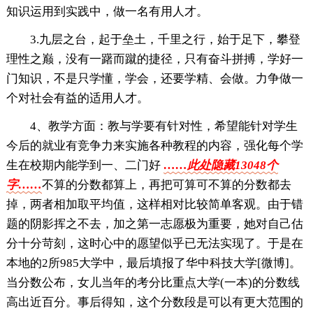
知识运用到实践中，做一名有用人才。
3.九层之台，起于垒土，千里之行，始于足下，攀登
理性之巅，没有一躇而蹴的捷径，只有奋斗拼搏，学好一
门知识，不是只学懂，学会，还要学精、会做。力争做一
个对社会有益的适用人才。
4、教学方面：教与学要有针对性，希望能针对学生
今后的就业有竞争力来实施各种教程的内容，强化每个学
生在校期内能学到一、二门好
……此处隐藏13048个
字……
不算的分数都算上，再把可算可不算的分数都去
掉，两者相加取平均值，这样相对比较简单客观。由于错
题的阴影挥之不去，加之第一志愿极为重要，她对自己估
分十分苛刻，这时心中的愿望似乎已无法实现了。于是在
本地的2所985大学中，最后填报了华中科技大学[微博]。
当分数公布，女儿当年的考分比重点大学(一本)的分数线
高出近百分。事后得知，这个分数段是可以有更大范围的