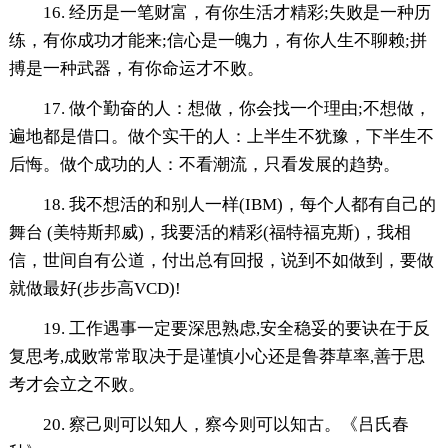
16. 经历是一笔财富，有你生活才精彩;失败是一种历
练，有你成功才能来;信心是一魄力，有你人生不聊赖;拼
搏是一种武器，有你命运才不败。
17. 做个勤奋的人：想做，你会找一个理由;不想做，
遍地都是借口。做个实干的人：上半生不犹豫，下半生不
后悔。做个成功的人：不看潮流，只看发展的趋势。
18. 我不想活的和别人一样(IBM)，每个人都有自己的
舞台 (美特斯邦威)，我要活的精彩(福特福克斯)，我相
信，世间自有公道，付出总有回报，说到不如做到，要做
就做最好(步步高VCD)!
19. 工作遇事一定要深思熟虑,安全稳妥的要诀在于反
复思考,成败常常取决于是谨慎小心还是鲁莽草率,善于思
考才会立之不败。
20. 察己则可以知人，察今则可以知古。《吕氏春