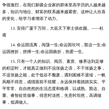
争很激烈，在我们新疆企业家的群体里高学历的人越来越
多，知识与地位、财富的联系越来越紧密。这种让人欣喜
的变化，给学习者增添了动力。
13. 安得广厦千万间，大庇天下寒士俱欢颜。——杜
甫
14. 命运因流离，闯荡一生;命运因坎坷，豁达一生;命
运因挫折，拼搏一生;命运因曲折，热爱一生。
15. 只有一个人的知识、阅历、素质、修养达到足够
的积淀时，才能真正做到不说张扬之语，不干张扬之事，
不逞张扬之能，处于低谷不颓废，遇到困难不退缩，一帆
风顺不得意，成绩面前不炫耀，永远保持着踏踏实实、平
平常常、自自然然的生活态度和格调，以成熟、豁达、自
重、睿智处世做事，得意时淡然，失意时坦然，高调做
事，低调做人。