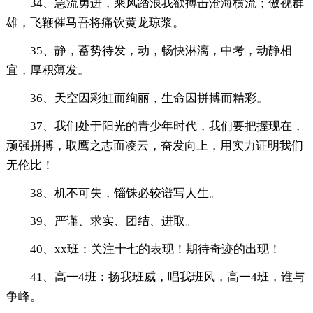
34、急流勇进，乘风踏浪我欲搏击沧海横流；傲视群
雄，飞鞭催马吾将痛饮黄龙琼浆。
35、静，蓄势待发，动，畅快淋漓，中考，动静相
宜，厚积薄发。
36、天空因彩虹而绚丽，生命因拼搏而精彩。
37、我们处于阳光的青少年时代，我们要把握现在，
顽强拼搏，取鹰之志而凌云，奋发向上，用实力证明我们
无伦比！
38、机不可失，锱铢必较谱写人生。
39、严谨、求实、团结、进取。
40、xx班：关注十七的表现！期待奇迹的出现！
41、高一4班：扬我班威，唱我班风，高一4班，谁与
争峰。