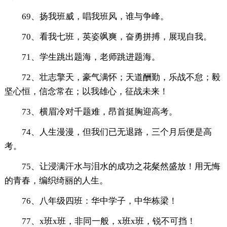
69、扬我班威，唱我班风，谁与争峰。
70、看我七班，英姿飒爽，奋勇拼搏，展现自我。
71、学生跳出题海，老师跳进题海。
72、壮志擎天，豪气满怀；天道酬勤，乐战不怠；毅
坚心恒，信念常在；以我雄心，征战未来！
73、横眉冷对千题难，昂首挺胸迎高考。
74、人生漫漫，但我们已无退路，三个月后便是高
考。
75、让浸满汗水与泪水的成功之花粲然盛放！用无悔
的青春，编织绮丽的人生。
76、八年级四班：华中学子，中华栋梁！
77、x班x班，非同一般，x班x班，锐不可挡！