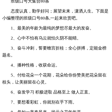
班级口号大集合80条
态度认真，勤学好问；展望未来，潇洒人生。下面是
小编整理的班级口号80条,一起来欣赏吧。
1、最美的年龄为最纯的梦想尽最大的发奋。
2、心中不怕有乌云就怕久阴不能晴。
3、奋斗冲刺，誓要蟾宫折桂；全心拼搏，定能金榜
题名。
4、播种性格，收获命运。
5、付给花朵一个花期，花朵给你份赞美把花朵留在
枝头，让美丽留在心灵。
6、奋发学习 积极进取 品格至上 做人正直。
7、要想看彩虹，你就别在乎下雨。