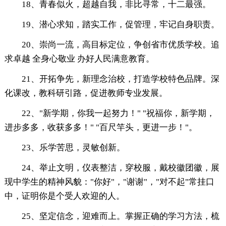
18、青春似火，超越自我，非比寻常，十二最强。
19、潜心求知，踏实工作，促管理，牢记自身职责。
20、崇尚一流，高目标定位，争创省市优质学校。追
求卓越 全身心敬业 办好人民满意教育。
21、开拓争先，新理念治校，打造学校特色品牌。深
化课改，教科研引路，促进教师专业发展。
22、"新学期，你我一起努力！" "祝福你，新学期，
进步多多，收获多多！" "百尺竿头，更进一步！"。
23、乐学苦思，灵敏创新。
24、举止文明，仪表整洁，穿校服，戴校徽团徽，展
现中学生的精神风貌："你好"，"谢谢"，"对不起"常挂口
中，证明你是个受人欢迎的人。
25、坚定信念，迎难而上。掌握正确的学习方法，梳