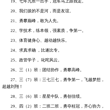
19、七年九班一出手，冠军马上跟我走。
20、我们拔的不是河，而是友谊。
21、勇攀巅峰，敢为人先。
22、学技术，练本领，强素质，争第一。
23、体育健身心、越动越快乐。
24、求真求确 ，比遂比专。
25、政管学子， 叱咤风云。
26、三（1）班：团结协作，勇攀高峰。
27、三（7）班：三七三七，勇争第一，飞越梦想，
超越刘翔！
28、三（6）班：星星中队，勇创佳绩。
29、四（2）班：二班二班，勇夺桂冠，齐心协力，