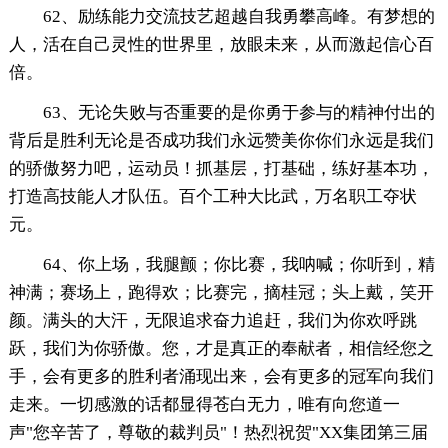
62、励练能力交流技艺超越自我勇攀高峰。有梦想的
人，活在自己灵性的世界里，放眼未来，从而激起信心百
倍。
63、无论失败与否重要的是你勇于参与的精神付出的
背后是胜利无论是否成功我们永远赞美你你们永远是我们
的骄傲努力吧，运动员！抓基层，打基础，练好基本功，
打造高技能人才队伍。百个工种大比武，万名职工夺状
元。
64、你上场，我腿颤；你比赛，我呐喊；你听到，精
神满；赛场上，跑得欢；比赛完，摘桂冠；头上戴，笑开
颜。满头的大汗，无限追求奋力追赶，我们为你欢呼跳
跃，我们为你骄傲。您，才是真正的奉献者，相信经您之
手，会有更多的胜利者涌现出来，会有更多的冠军向我们
走来。一切感激的话都显得苍白无力，唯有向您道一
声"您辛苦了，尊敬的裁判员"！热烈祝贺"XX集团第三届