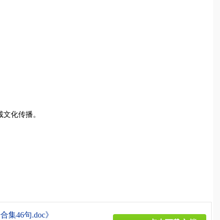
诚文化传播。
集46句.doc》