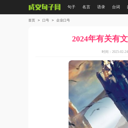
句子
名言
语录
台词
首页
>
口号
>
企业口号
2024年有关有
时间：2025-02-24 