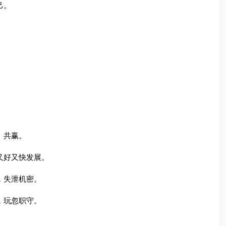
己。
。
、共赢。
又好又快发展。
，失泄机密。
，玩忽职守。