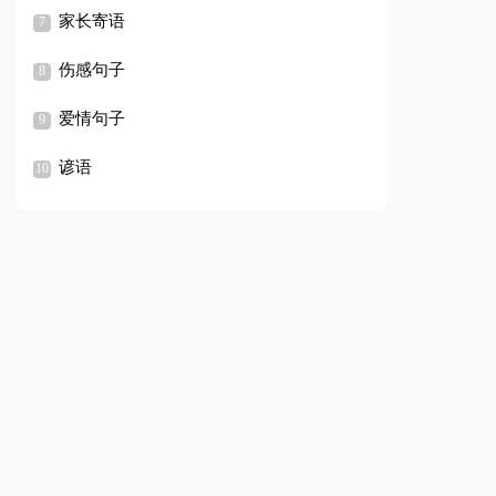
家长寄语
伤感句子
爱情句子
谚语