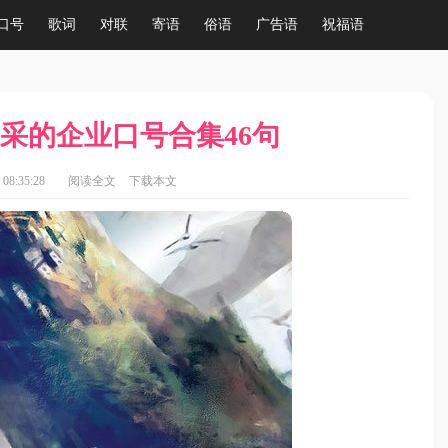
口号
歌词
对联
寄语
俗语
广告语
祝福语
文采的企业口号合集46句
08:35:28
阅读全文
下载本文