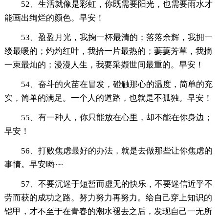
52、生活就像是彩虹，你既需要阳光，也需要雨水才
能画出绚烂的颜色。早安！
53、盈盈月光，我掬一杯最清的；落落余辉，我拥一
缕最暖的；灼灼红叶，我拾一片最热的；萋萋芳草，我摘
一束最灿的；漫漫人生，我要采撷世间最重的。早安！
54、奋斗的火苗在冒发，碰触那心的温度，简单的充
实，简单的满足。一个人的道路，也就是不孤独。早安！
55、有一种人，你只能放在心里，却不能在你身边；
早安！
56、打败焦虑最好的办法，就是去做那些让你焦虑的
事情。早安哟~~
57、不要沉迷于短暂而虚无的快乐，不要迷信近乎不
劳而获的成功之路。努力努力再努力。给自己穿上知识的
铠甲，才不至于在青春的潮水褪去之后，发现自己一无所