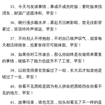
35、今天与友谈事情，事成不成先吃饭；要吃饭来找
渭东，财源广进愿净和。早安！
36、晓行漫步颖水岸，雾起月沉树影暗。曾见佳影穿
雾过，笑语吟吟声渐远。早安！
37、不向别人不停抱怨，不对自己唉声叹气，就算每
天都活得很丧，也要丧得尽可能体面。早安！
38、如果你对工作凑合，那么你始终是在做简单重复
的事情，锻炼不了能力也提升不了工资。早安！
39、以前觉得唐玄奘躲过了一劫，长大后才知道他是
错过了一生。早安！
40、你看不见黑暗是因为有人拼命把黑暗挡在你看不
见的地方。早安！
41、故事结束，谁也无言，抬头却看见了不一样的蓝