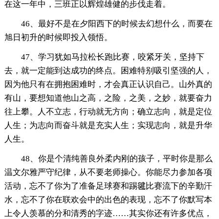
在这一年中，三班正以辉煌雄健的步伐走着。
46、最好不是在夕阳西下的时候去幻想什么，而要在
旭日初升的时候即投入领悟。
47、学习犹如马拉松长跑比赛，咬紧牙关，坚持下
去，就一定能到达成功的终点。困难特别吸引坚强的人，
因为他只有在拥抱困难时，才会真正认识自己。山外真的
有山，要想知道他山之高，之险，之美，之妙，就要奋力
往上攀。人不立志，行动就无方向；确立志向，就是定位
人生；为志向而奋斗就是充实人生；实现志向，就是升华
人生。
48、你是个清纯善良外柔内刚的孩子，平时你是那么
温文尔雅严守纪律，从不要老师操心。你能尽力参加各项
活动，忘不了你为了准备足球赛和踢毽比赛流下的辛勤汗
水，忘不了你在联欢会中的出色的表现，忘不了你默写本
上令人羡慕的分和清秀的字迹……其实你还有许多优点，