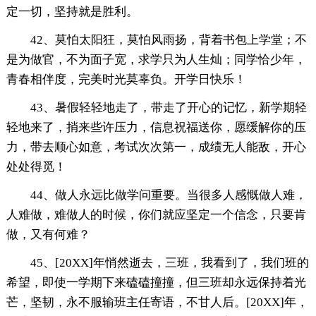
定一切，坚持就是胜利。
42、莫怕太阳狂，莫怕风雨扬，背着书包上学堂；不
是为做官，不为面子宽，求学只为人生灿；同学恰少年，
青春相伴度，完美时光莫辜负。开学日快乐！
43、暑假轻轻地走了，带走了开心的记忆，新学期轻
轻地来了，捎来些许压力，信息祝福送你，愿缓解你的压
力，带去顺心如意，考试次次第一，成绩无人能敌，开心
处处得觅！
44、做人永远比做学问重要。当很多人感慨做人难，
人难做，难做人的时候，你们就应坚定一个信念，只要肯
做，又有何难？
45、[20XX]年悄然逝去，三班，我看到了，我们班的
希望，即使一学期下来磕磕撞撞，但三班却永远保持着光
芒，坚韧，永不服输班主任寄语，不甘人后。[20XX]年，