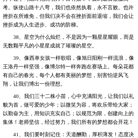
考。纵使山路十八弯，我们也依然执着，永不言败。也许
挫折在所难免，但我们决不会在挫折面前退缩，我们会让
挫折成为人生进步、成功的阶梯。
38、星空为什么灿烂，不是因为一颗星星耀眼，而是
无数颗平凡的小星星成就了璀璨的星空。
39、像西单女孩一样歌唱，像旭日阳刚一样流浪，像
王洛丹一样坚强，像博尔特一样奔跑在赛场上。每朵花都
有自己的春光，每个人都有美丽的梦想，别害怕逆风飞
翔，让我们博出一份理想。
40、我们三十二株小苗，心中充满阳光，让我们以礼
貌为首，做可爱的少年；以微笑为容，将欢乐带给大家；
以勤奋为主，用知识充实自己；以规范为限，创建向上的
集体！老师坚信，经过努力，我们所有的梦想都会开花！
41、我们要时刻记住：天道酬勤，厚积薄发！态度决