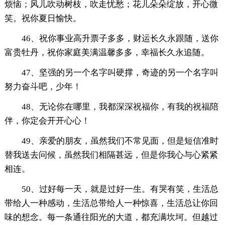
烦恼；风儿吹动树枝，吹走忧愁；花儿朵朵绽放，开心微
笑。祝你夏日愉快。
46、祝你事业高升票子多多，财运长久永跟随，送你
富贵牡丹，祝你家庭美满温馨多多，幸福长久永追随。
47、坚强的另一个名字叫硬撑，奇迹的另一个名字叫
努力奋斗吧，少年！
48、无论你在哪里，我都深深祝福你，有我的祝福陪
伴，你定会开开心心！
49、亲爱的朋友，虽然我们不常见面，但是短信准时
替我送去问候，虽然我们相隔甚远，但是你我心与心紧紧
相连。
50、过好每一天，就是过好一生。有哭有笑，生活总
带给人一种感动，生活总带给人一种惊喜，生活总让你回
味的想念。每一条通往阳光的大道，都充满坎坷。但越过