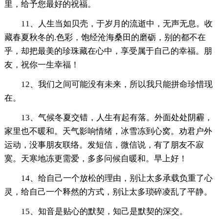
里，给予您最好的祝福。
11、人生当如贝壳，于岁月的流逝中，无声无息。收
藏春夏秋冬的.色彩，饱经沧海桑田的磨砺，别的都不在
乎，却把最美的珍珠藏在心中，享受属于自己的幸福。朋
友，祝你一生幸福！
12、我们之间可能没有未来，所以我只能拼命珍惜现
在。
13、气候冬夏交错，人生有起有落。外面处处阴霾，
家里也不暖和。天气影响情绪，冰雪冻到心窝。劝君户外
运动，没事朋友联络。发短信，微信说，有了朋友不寂
寞。天寒地冻更需爱，多多问候自暖和。早上好！
14、给自己一个放松的理由，别让太多承载负重了心
灵，给自己一个释然的方式，别让太多琐碎凌乱了平静。
15、知音是贴心的默契，知己是默契的深交。