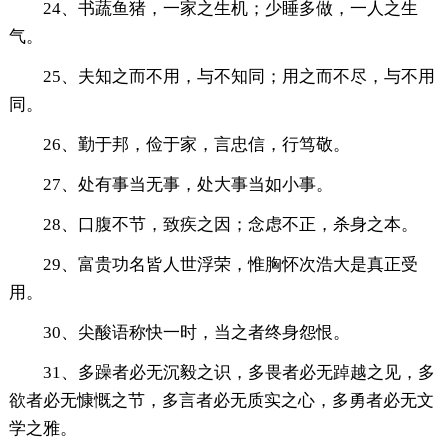
24、书蔬鱼猪，一家之生机；少睡多做，一人之生
气。
25、夫知之而不用，与不知同；用之而不尽，与不用
同。
26、勤于邦，俭于家，言忠信，行笃敬。
27、处有事当无事，处大事当如小事。
28、口腹不节，致疾之因；念虑不正，杀身之本。
29、富贵功名皆人世浮荣，惟胸怀次浩大是真正受
用。
30、尖酸语称快一时，当之者终身怨恨。
31、多躁者必无沉毅之识，多畏者必无踔越之见，多
欲者必无慷慨之节，多言者必无质实之心，多勇者必无文
学之雅。