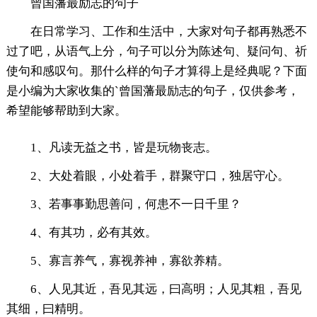
曾国藩最励志的句子
在日常学习、工作和生活中，大家对句子都再熟悉不
过了吧，从语气上分，句子可以分为陈述句、疑问句、祈
使句和感叹句。那什么样的句子才算得上是经典呢？下面
是小编为大家收集的`曾国藩最励志的句子，仅供参考，
希望能够帮助到大家。
1、凡读无益之书，皆是玩物丧志。
2、大处着眼，小处着手，群聚守口，独居守心。
3、若事事勤思善问，何患不一日千里？
4、有其功，必有其效。
5、寡言养气，寡视养神，寡欲养精。
6、人见其近，吾见其远，曰高明；人见其粗，吾见
其细，曰精明。