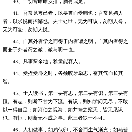
40、一切皆暗暗安排，胸有成足。
41、吾常见夸己者，以要誉而受嗤也；吾常见媚人
者，以求悦而招鄙也。夫士处世，无为可议，勿期人誉，
无为可怨，勿期人悦。
42、自其外者学之而得于内者谓之明，自其内者得之
而兼于外者谓之诚，诚与明一也。
43、凡事留余地，雅量能容人。
44、受挫受辱之时，务须咬牙励志，蓄其气而长其
智。
45、士人读书，第一要有志，第二要有识，第三要有
恒。有志，则断不甘为下流。有识，则知学问无尽，不敢
以一得自足；如河伯之观海，如井蛙之窥天，皆无见识
也。有恒，则断无不成之事。此三者缺一不可。
46、人初做事，如鸡伏卵，不舍而生气渐充；如燕营