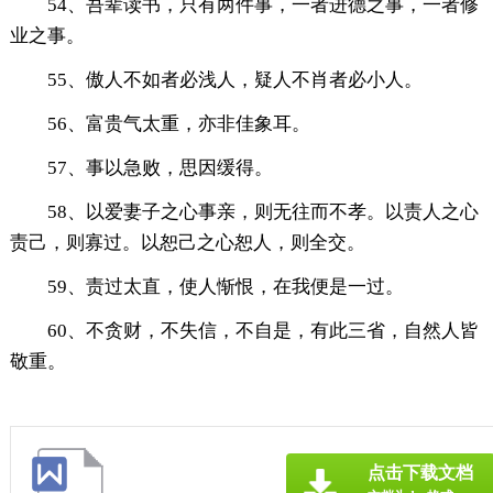
54、吾辈读书，只有两件事，一者进德之事，一者修
业之事。
55、傲人不如者必浅人，疑人不肖者必小人。
56、富贵气太重，亦非佳象耳。
57、事以急败，思因缓得。
58、以爱妻子之心事亲，则无往而不孝。以责人之心
责己，则寡过。以恕己之心恕人，则全交。
59、责过太直，使人惭恨，在我便是一过。
60、不贪财，不失信，不自是，有此三省，自然人皆
敬重。
点击下载文档