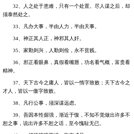
32、人之处于患难，只有一个处置。尽人谋之后，却
须泰然处之。
33、凡办大事，半由人力，半由天事。
34、神正其人正，神邪其人奸。
35、家勤则兴，人勤则俭，永不贫贱。
36、邪正看眼鼻，真假看嘴唇，功名看气概，富贵看
精神。
37、天下古今之庸人，皆以一惰字致败；天下古今之
才人，皆以一傲字致败。
38、凡行公事，须深谋远虑。
39、吾因本性倔强，渐近于愎，不知不觉做出许多不
恕之事，说出许多不恕之话，至今愧耻无已。